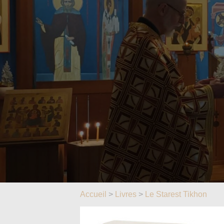
Accueil
>
Livres
>
Le Starest Tikhon