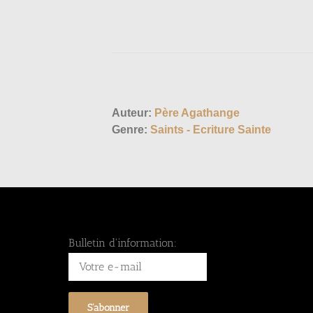
Auteur:
Père Agathange
Genre:
Saints - Ecriture Sainte
Bulletin d'information: