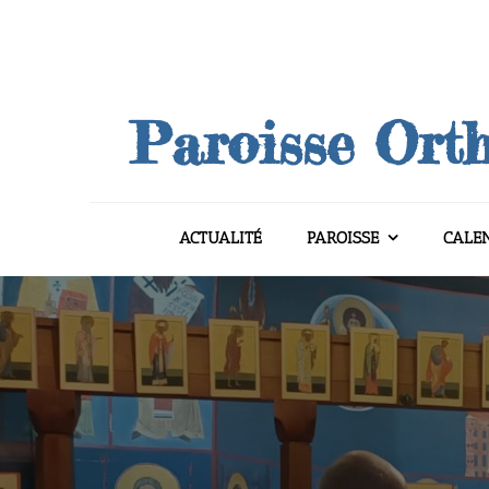
Skip
to
content
Paroisse Orth
ACTUALITÉ
PAROISSE
CALE