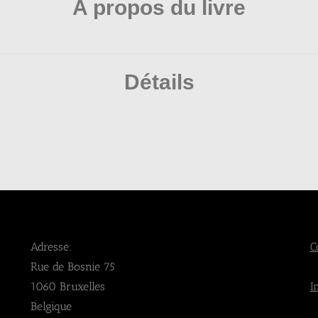
A propos du livre
Détails
Adresse:
C
Rue de Bosnie 75
1060 Bruxelles
I
Belgique