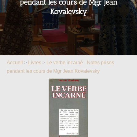
pendant les cours de Mgr Jean
Kovalevsky
Accueil
>
Livres
>
Le verbe incarné - Notes prises
pendant les cours de Mgr Jean Kovalevsky