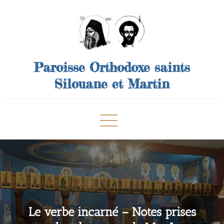
Skip
to
content
Paroisse Orthodoxe saints
Silouane et Martin
Le verbe incarné – Notes prises