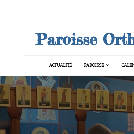
Skip
to
content
Paroisse Orth
ACTUALITÉ
PAROISSE
CALE